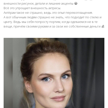
внешности рисунок, детали и лишние акценты 😭
Всё это упрощает внешность актрисы.
Актёрам такое не страшно, ведь это опыт перевоплащения.
А вот обычным людям страшно не знать, что подходит по стилю и
цвету. Ведь мы себя попросту портим, когда одеваемся не в те
вещи, причём своими руками и за свои же собственные деньги 💰