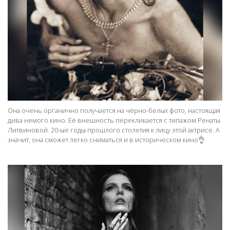
Она очень органично получается на чёрно-белых фото, настоящая
дива немого кино. Её внешность перекликается с типажом Ренаты
Литвиновой. 20-ые годы прошлого столетия к лицу этой актрисе. А
значит, она сможет легко сниматься и в историческом кино👌