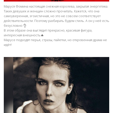
Маруся Фомина настоящая снежная королева, закрытая энергетика.
Таких девушек и женщин сложно прочитать. Кажется, что она
самоуверенная, эгоистичная, но это не совсем соответствует
действительности. Поэтому разбирать будем стиль. А он у неё есть
безусловно 👌
В этом образе она выглядит прекрасно, красивая фигура,
интересная внешность🔥
Марусе подходят перья, стразы, пайетки, но откровенная драма не
идёт!